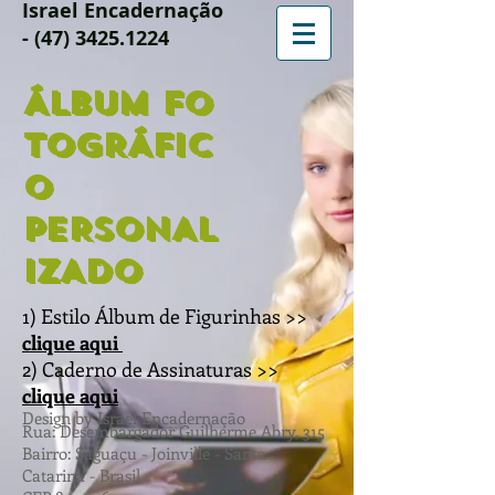
Israel Encadernação
-
(47) 3425.1224
ÁLBUM
FO
TOGRÁFIC
O
PERSONAL
IZADO
1) Estilo Álbum de Figurinhas >>
clique aqui
2) Caderno de Assinaturas >>
clique aqui
Design by Israel Encadernação
Rua: Desembargador Guilherme Abry, 315
Bairro: Saguaçu - Joinville - Santa
Catarina - Brasil